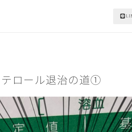
L
ステロール退治の道①